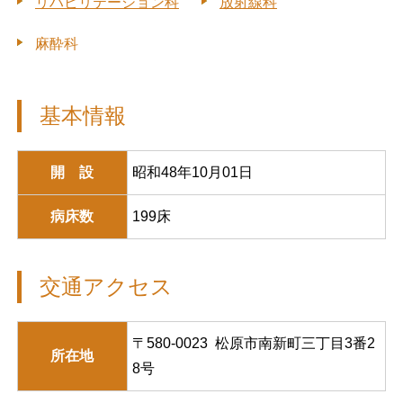
リハビリテーション科
放射線科
麻酔科
基本情報
開 設
昭和48年10月01日
病床数
199床
交通アクセス
〒580-0023 松原市南新町三丁目3番2
所在地
8号