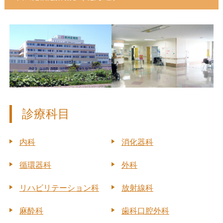
診療科目
内科
消化器科
循環器科
外科
リハビリテーション科
放射線科
麻酔科
歯科口腔外科