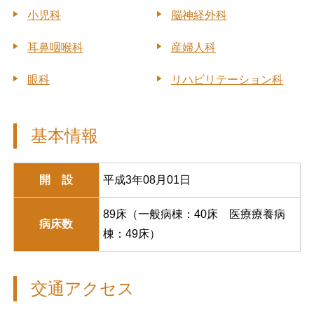
小児科
脳神経外科
耳鼻咽喉科
産婦人科
眼科
リハビリテーション科
基本情報
開 設
平成3年08月01日
89床（一般病棟：40床 医療療養病
病床数
棟：49床）
交通アクセス