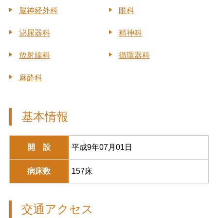
脳神経外科
眼科
泌尿器科
精神科
放射線科
循環器科
麻酔科
基本情報
開 設
平成9年07月01日
病床数
157床
交通アクセス