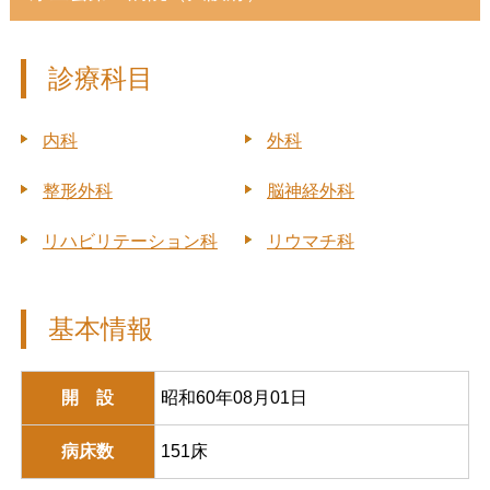
診療科目
内科
外科
整形外科
脳神経外科
リハビリテーション科
リウマチ科
基本情報
開 設
昭和60年08月01日
病床数
151床