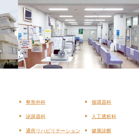
整形外科
循環器科
泌尿器科
人工透析科
通所リハビリテーション
健康診断