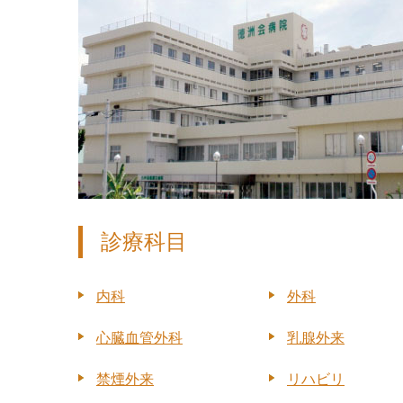
診療科目
内科
外科
心臓血管外科
乳腺外来
禁煙外来
リハビリ