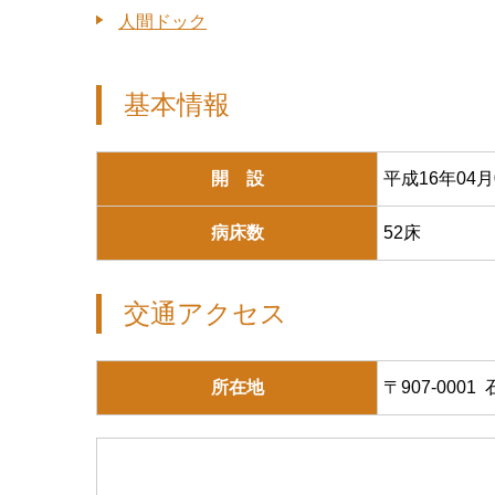
人間ドック
基本情報
開 設
平成16年04月
病床数
52床
交通アクセス
所在地
〒907-000